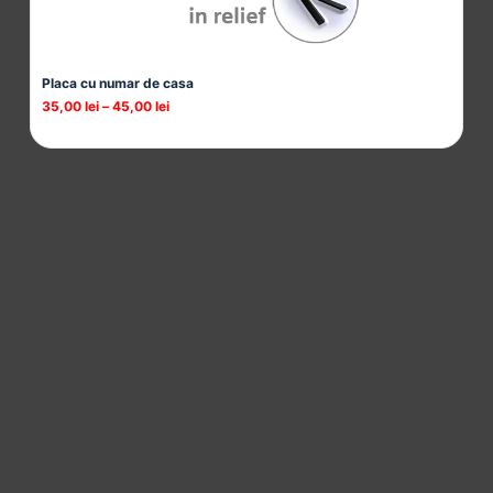
Placa cu numar de casa
Co
35,00
lei
–
45,00
lei
90
C
o
m
a
n
d
a
o
n
l
i
n
P