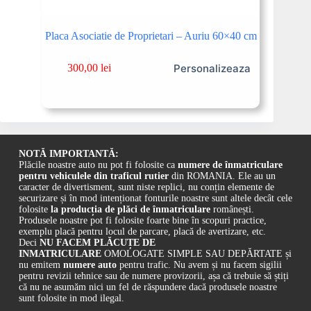
Placa Asociatie de Proprietari – Auriu 60×40 cm
Personalizeaza
300,00
lei
NOTĂ IMPORTANTĂ:
Plăcile noastre auto nu pot fi folosite ca
numere de înmatriculare
pentru vehiculele din traficul rutier
din ROMANIA. Ele au un
caracter de divertisment, sunt niste replici, nu conțin elemente de
securizare și în mod intenționat fonturile noastre sunt altele decât cele
folosite
la producția de plăci de înmatriculare
românești.
Produsele noastre pot fi folosite foarte bine în scopuri practice,
exemplu placă pentru locul de parcare, placă de avertizare, etc.
Deci
NU FACEM PLĂCUȚE DE
INMATRICULARE
OMOLOGATE SIMPLE SAU DEPĂRTATE și
nu emitem
numere auto
pentru trafic. Nu avem și nu facem sigilii
pentru revizii tehnice sau de numere provizorii, așa că trebuie să știți
că nu ne asumăm nici un fel de răspundere dacă produsele noastre
sunt folosite in mod ilegal.