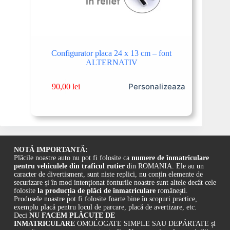
Configurator placa 24 x 13 cm – font
ALTERNATIV
Personalizeaza
90,00
lei
NOTĂ IMPORTANTĂ:
Plăcile noastre auto nu pot fi folosite ca
numere de înmatriculare
pentru vehiculele din traficul rutier
din ROMANIA. Ele au un
caracter de divertisment, sunt niste replici, nu conțin elemente de
securizare și în mod intenționat fonturile noastre sunt altele decât cele
folosite
la producția de plăci de înmatriculare
românești.
Produsele noastre pot fi folosite foarte bine în scopuri practice,
exemplu placă pentru locul de parcare, placă de avertizare, etc.
Deci
NU FACEM PLĂCUȚE DE
INMATRICULARE
OMOLOGATE SIMPLE SAU DEPĂRTATE și