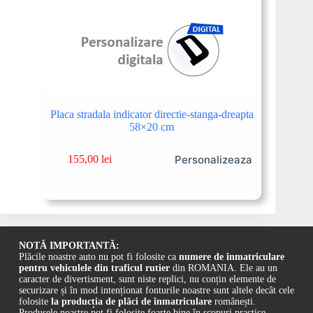
Placa stradala indicator directie-stanga-dreapta
58×20 cm
Personalizeaza
155,00
lei
NOTĂ IMPORTANTĂ:
Plăcile noastre auto nu pot fi folosite ca
numere de înmatriculare
pentru vehiculele din traficul rutier
din ROMANIA. Ele au un
caracter de divertisment, sunt niste replici, nu conțin elemente de
securizare și în mod intenționat fonturile noastre sunt altele decât cele
folosite
la producția de plăci de înmatriculare
românești.
Produsele noastre pot fi folosite foarte bine în scopuri practice,