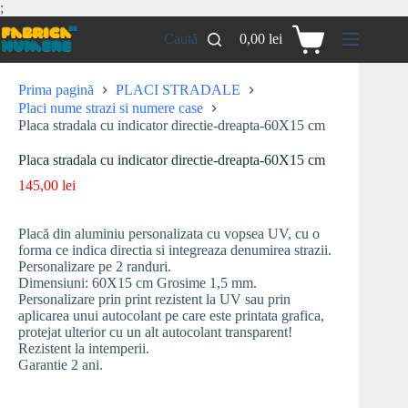
;
Caută
0,00
lei
Prima pagină
PLACI STRADALE
Placi nume strazi si numere case
Placa stradala cu indicator directie-dreapta-60X15 cm
Placa stradala cu indicator directie-dreapta-60X15 cm
145,00
lei
Placă din aluminiu personalizata cu vopsea UV, cu o
forma ce indica directia si integreaza denumirea strazii.
Personalizare pe 2 randuri.
Dimensiuni: 60X15 cm Grosime 1,5 mm.
Personalizare prin print rezistent la UV sau prin
aplicarea unui autocolant pe care este printata grafica,
protejat ulterior cu un alt autocolant transparent!
Rezistent la intemperii.
Garantie 2 ani.