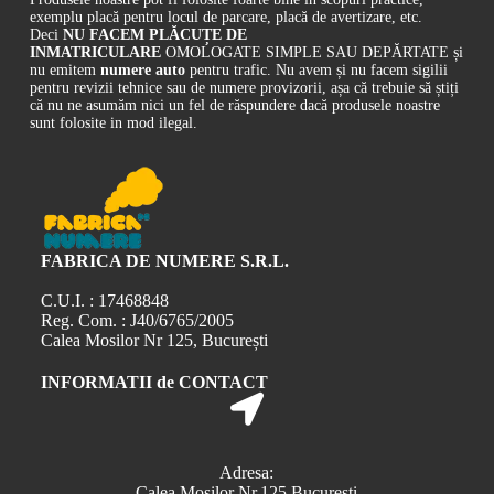
exemplu placă pentru locul de parcare, placă de avertizare, etc.
Deci
NU FACEM PLĂCUȚE DE
INMATRICULARE
OMOLOGATE SIMPLE SAU DEPĂRTATE și
nu emitem
numere auto
pentru trafic. Nu avem și nu facem sigilii
pentru revizii tehnice sau de numere provizorii, așa că trebuie să știți
că nu ne asumăm nici un fel de răspundere dacă produsele noastre
sunt folosite in mod ilegal.
FABRICA DE NUMERE S.R.L.
C.U.I. : 17468848
Reg. Com. : J40/6765/2005
Calea Mosilor Nr 125, București
INFORMATII de CONTACT
Adresa:
Calea Mosilor Nr.125,București