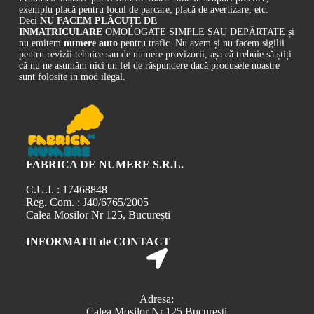
exemplu placă pentru locul de parcare, placă de avertizare, etc.
Deci
NU FACEM PLĂCUȚE DE
INMATRICULARE
OMOLOGATE SIMPLE SAU DEPĂRTATE și
nu emitem
numere auto
pentru trafic. Nu avem și nu facem sigilii
pentru revizii tehnice sau de numere provizorii, așa că trebuie să știți
că nu ne asumăm nici un fel de răspundere dacă produsele noastre
sunt folosite in mod ilegal.
FABRICA DE NUMERE S.R.L.
C.U.I. : 17468848
Reg. Com. : J40/6765/2005
Calea Mosilor Nr 125, București
INFORMATII de CONTACT
Adresa:
Calea Mosilor Nr.125,București