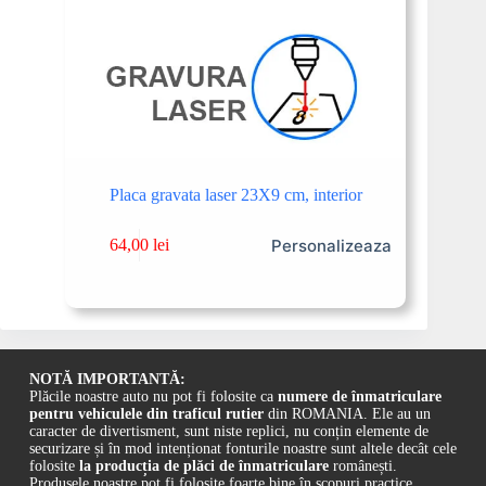
Placa gravata laser 23X9 cm, interior
Personalizeaza
64,00
lei
NOTĂ IMPORTANTĂ:
Plăcile noastre auto nu pot fi folosite ca
numere de înmatriculare
pentru vehiculele din traficul rutier
din ROMANIA. Ele au un
caracter de divertisment, sunt niste replici, nu conțin elemente de
securizare și în mod intenționat fonturile noastre sunt altele decât cele
folosite
la producția de plăci de înmatriculare
românești.
Produsele noastre pot fi folosite foarte bine în scopuri practice,