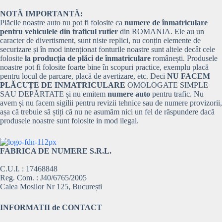
NOTĂ IMPORTANTĂ:
Plăcile noastre auto nu pot fi folosite ca
numere de înmatriculare
pentru vehiculele din traficul rutier
din ROMANIA. Ele au un
caracter de divertisment, sunt niste replici, nu conțin elemente de
securizare și în mod intenționat fonturile noastre sunt altele decât cele
folosite
la producția de plăci de înmatriculare
românești. Produsele
noastre pot fi folosite foarte bine în scopuri practice, exemplu placă
pentru locul de parcare, placă de avertizare, etc. Deci
NU FACEM
PLĂCUȚE DE INMATRICULARE
OMOLOGATE SIMPLE
SAU DEPĂRTATE și nu emitem
numere auto
pentru trafic. Nu
avem și nu facem sigilii pentru revizii tehnice sau de numere provizorii,
așa că trebuie să știți că nu ne asumăm nici un fel de răspundere dacă
produsele noastre sunt folosite in mod ilegal.
FABRICA DE NUMERE S.R.L.
C.U.I. : 17468848
Reg. Com. : J40/6765/2005
Calea Mosilor Nr 125, București
INFORMATII de CONTACT