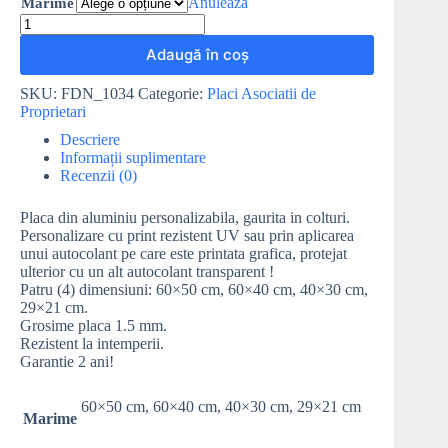
Anulează
Marime
Adaugă în coș
SKU:
FDN_1034
Categorie:
Placi Asociatii de
Proprietari
Descriere
Informații suplimentare
Recenzii (0)
Placa din aluminiu personalizabila, gaurita in colturi.
Personalizare cu print rezistent UV sau prin aplicarea
unui autocolant pe care este printata grafica, protejat
ulterior cu un alt autocolant transparent !
Patru (4) dimensiuni: 60×50 cm, 60×40 cm, 40×30 cm,
29×21 cm.
Grosime placa 1.5 mm.
Rezistent la intemperii.
Garantie 2 ani!
60×50 cm, 60×40 cm, 40×30 cm, 29×21 cm
Marime