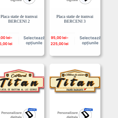
Placa statie de tramvai
Placa statie de tramvai
BERCENI 2
BERCENI 3
,00
lei
–
95,00
lei
–
Selectează
Selectează
opțiunile
opțiunile
5,00
lei
225,00
lei