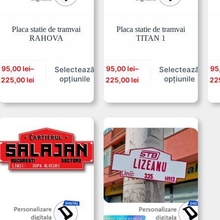
Placa statie de tramvai
Placa statie de tramvai
RAHOVA
TITAN 1
95,00
lei
–
95,00
lei
–
95
Selectează
Selectează
opțiunile
opțiunile
225,00
lei
225,00
lei
22