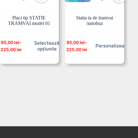
Placi tip STATIE
Statia ta de tramvai
TRAMVAI model 01
/autobuz
95,00
lei
–
95,00
lei
–
Selectează
Personalizeaza
opțiunile
225,00
lei
225,00
lei