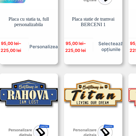
Placa cu statia ta, full
Placa statie de tramvai
personalizabila
BERCENI 1
95,00
lei
–
95,00
lei
–
95
Selectează
Personalizeaza
opțiunile
225,00
lei
225,00
lei
22